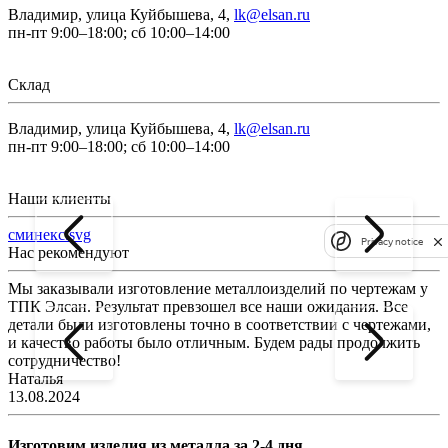
Владимир, улица Куйбышева, 4,
lk@elsan.ru
пн-пт 9:00–18:00; сб 10:00–14:00
Склад
Владимир, улица Куйбышева, 4,
lk@elsan.ru
пн-пт 9:00–18:00; сб 10:00–14:00
Наши клиенты
сминекс.svg
Privacy notice
Нас рекомендуют
Мы заказывали изготовление металлоизделий по чертежам у
Л
ТПК Элсан. Результат превзошел все наши ожидания. Все
а
детали были изготовлены точно в соответствии с чертежами,
д
и качество работы было отличным. Будем рады продолжить
сотрудничество!
2
Наталья
13.08.2024
Изготовим изделия из металла за 2-4 дня