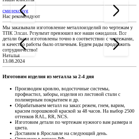
сминекс.svg
Нас рекомендуют
Мы заказывали изготовление металлоизделий по чертежам у
Л
ТПК Элсан. Результат превзошел все наши ожидания. Все
а
детали были изготовлены точно в соответствии с чертежами,
д
и качество работы было отличным. Будем рады продолжить
сотрудничество!
2
Наталья
13.08.2024
Изготовим изделия из металла за 2-4 дня
Производим кровлю, водосточные системы,
профнастил, заборы, изделия из листовой стали с
полимерным покрытием и др.
Обрабатываем металл на заказ: режем, гнем, варим,
красим порошковой краской за 48 часов. На выбор 2500
оттенков RAL, RR, NCS.
Изготовим детали по чертежам нужного вам размера и
цвета.
Доставим в Ярославле на следующий день.
Отправим в регион РФ.