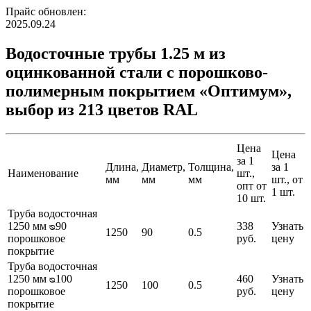
Прайс обновлен:
2025.09.24
Водосточные трубы 1.25 м из
оцинкованной стали с порошково-
полимерным покрытием «Оптимум»,
выбор из 213 цветов RAL
Цена
Цена
за 1
Длина,
Диаметр,
Толщина,
за 1
Наименование
шт.,
мм
мм
мм
шт., от
опт от
1 шт.
10 шт.
Труба водосточная
1250 мм ᴓ90
338
Узнать
1250
90
0.5
порошковое
руб.
цену
покрытие
Труба водосточная
1250 мм ᴓ100
460
Узнать
1250
100
0.5
порошковое
руб.
цену
покрытие