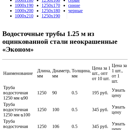
1000х180
1250х160
серые
1000х190
1250х170
синие
1000х200
1250х180
черные
1000х210
1250х190
Водосточные трубы 1.25 м из
оцинкованной стали неокрашенные
«Эконом»
Цена за
Цена за 1
Длина,
Диаметр,
Толщина,
1 шт.,
Наименование
шт., опт
мм
мм
мм
от 1
от 10 шт.
шт.
Труба
Узнать
водосточная
1250
90
0.5
195 руб.
цену
1250 мм ᴓ90
Труба
Узнать
водосточная
1250
100
0.5
345 руб.
цену
1250 мм ᴓ100
Труба
Узнать
водосточная
1250
106
0.5
345 руб.
цену