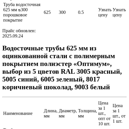
Труба водосточная
625 мм ᴓ300
Узнать
Узнать
625
300
0.5
порошковое
цену
цену
покрытие
Прайс обновлен:
2025.09.24
Водосточные трубы 625 мм из
оцинкованной стали с полимерным
покрытием полиэстер «Оптимум»,
выбор из 5 цветов RAL 3005 красный,
5005 синий, 6005 зеленый, 8017
коричневый шоколад, 9003 белый
Цена
Цена
за 1
Длина,
Диаметр,
Толщина,
за 1
Наименование
шт.,
мм
мм
мм
шт., от
опт от
1 шт.
10 шт.