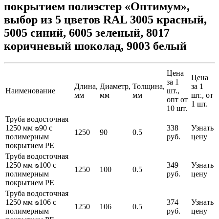
покрытием полиэстер «Оптимум»,
выбор из 5 цветов RAL 3005 красный,
5005 синий, 6005 зеленый, 8017
коричневый шоколад, 9003 белый
Цена
Цена
за 1
Длина,
Диаметр,
Толщина,
за 1
Наименование
шт.,
мм
мм
мм
шт., от
опт от
1 шт.
10 шт.
Труба водосточная
1250 мм ᴓ90 с
338
Узнать
1250
90
0.5
полимерным
руб.
цену
покрытием PE
Труба водосточная
1250 мм ᴓ100 с
349
Узнать
1250
100
0.5
полимерным
руб.
цену
покрытием PE
Труба водосточная
1250 мм ᴓ106 с
374
Узнать
1250
106
0.5
полимерным
руб.
цену