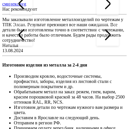
сминекс.svg
Нас рекомендуют
Мы заказывали изготовление металлоизделий по чертежам у
Л
ТПК Элсан. Результат превзошел все наши ожидания. Все
а
детали были изготовлены точно в соответствии с чертежами,
д
и качество работы было отличным. Будем рады продолжить
сотрудничество!
2
Наталья
13.08.2024
Изготовим изделия из металла за 2-4 дня
Производим кровлю, водосточные системы,
профнастил, заборы, изделия из листовой стали с
полимерным покрытием и др.
Обрабатываем металл на заказ: режем, гнем, варим,
красим порошковой краской за 48 часов. На выбор 2500
оттенков RAL, RR, NCS.
Изготовим детали по чертежам нужного вам размера и
цвета.
Доставим в Ярославле на следующий день.
Отправим в регион РФ.
Принимаем оплату через банк, наличными в офисе