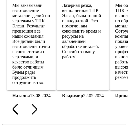
Мы заказывали
Лазерная резка,
Мы об
изготовление
выполненная ТПК
ТПК Э
металлоизделий по
Элсан, была точной
выпол
чертежам у ТПК
и аккуратной. Это
по обр
Элсан. Результат
помогло нам
металл
превзошел все
сэкономить время и
Сотру
наши ожидания.
ресурсы на
компа
Все детали были
дальнейшей
показ
изготовлены точно
обработке деталей.
урове
в соответствии с
Спасибо за вашу
профе
чертежами, и
работу!
выпол
качество работы
работы
было отличным.
высок
Будем рады
качест
продолжить
реком
сотрудничество!
Наталья
13.08.2024
Владимир
22.05.2024
Ирин