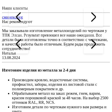
Наши клиенты
сминекс.svg
Нас рекомендуют
Мы заказывали изготовление металлоизделий по чертежам у
Л
ТПК Элсан. Результат превзошел все наши ожидания. Все
а
детали были изготовлены точно в соответствии с чертежами,
д
и качество работы было отличным. Будем рады продолжить
сотрудничество!
2
Наталья
13.08.2024
Изготовим изделия из металла за 2-4 дня
Производим кровлю, водосточные системы,
профнастил, заборы, изделия из листовой стали с
полимерным покрытием и др.
Обрабатываем металл на заказ: режем, гнем, варим,
красим порошковой краской за 48 часов. На выбор 2500
оттенков RAL, RR, NCS.
Изготовим детали по чертежам нужного вам размера и
цвета.