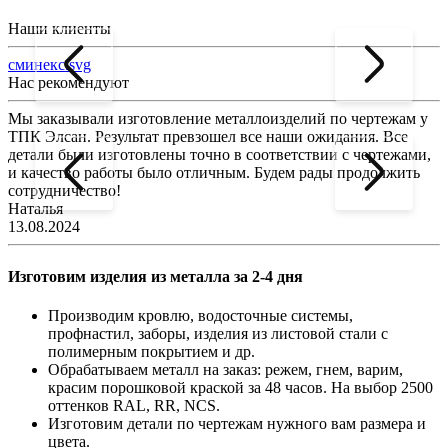
Наши клиенты
сминекс.svg
Нас рекомендуют
Мы заказывали изготовление металлоизделий по чертежам у
Л
ТПК Элсан. Результат превзошел все наши ожидания. Все
а
детали были изготовлены точно в соответствии с чертежами,
д
и качество работы было отличным. Будем рады продолжить
сотрудничество!
2
Наталья
13.08.2024
Изготовим изделия из металла за 2-4 дня
Производим кровлю, водосточные системы,
профнастил, заборы, изделия из листовой стали с
полимерным покрытием и др.
Обрабатываем металл на заказ: режем, гнем, варим,
красим порошковой краской за 48 часов. На выбор 2500
оттенков RAL, RR, NCS.
Изготовим детали по чертежам нужного вам размера и
цвета.