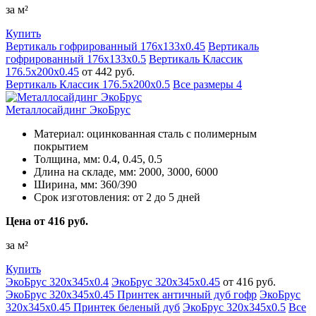
за м²
Купить
Вертикаль гофрированный 176х133х0.45
Вертикаль
гофрированный 176х133х0.5
Вертикаль Классик
176.5х200х0.45
от 442 руб.
Вертикаль Классик 176.5х200х0.5
Все размеры
4
Металлосайдинг ЭкоБрус
Материал:
оцинкованная сталь с полимерным
покрытием
Толщина, мм:
0.4, 0.45, 0.5
Длина на складе, мм:
2000, 3000, 6000
Ширина, мм:
360/390
Срок изготовления:
от 2 до 5 дней
Цена от 416 руб.
за м²
Купить
ЭкоБрус 320х345х0.4
ЭкоБрус 320х345х0.45
от 416 руб.
ЭкоБрус 320х345х0.45 Принтек античный дуб гофр
ЭкоБрус
320х345х0.45 Принтек беленый дуб
ЭкоБрус 320х345х0.5
Все