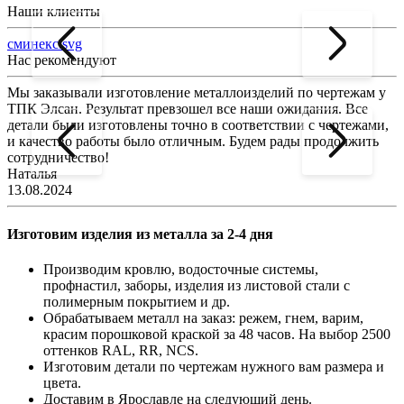
Наши клиенты
сминекс.svg
Нас рекомендуют
Мы заказывали изготовление металлоизделий по чертежам у
Л
ТПК Элсан. Результат превзошел все наши ожидания. Все
а
детали были изготовлены точно в соответствии с чертежами,
д
и качество работы было отличным. Будем рады продолжить
сотрудничество!
2
Наталья
13.08.2024
Изготовим изделия из металла за 2-4 дня
Производим кровлю, водосточные системы,
профнастил, заборы, изделия из листовой стали с
полимерным покрытием и др.
Обрабатываем металл на заказ: режем, гнем, варим,
красим порошковой краской за 48 часов. На выбор 2500
оттенков RAL, RR, NCS.
Изготовим детали по чертежам нужного вам размера и
цвета.
Доставим в Ярославле на следующий день.