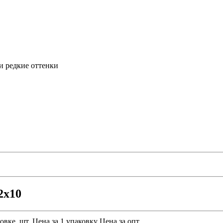
и редкие оттенки
2х10
овке, шт.
Цена за 1 упаковку
Цена за опт