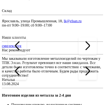
Склад
Ярославль, улица Промышленная, 18,
lk@elsan.ru
пн-пт 9:00–19:00; сб 9:00–17:00
Наши клиенты
сминекс.svg
Нас рекомендуют
Мы заказывали изготовление металлоизделий по чертежам у
Л
ТПК Элсан. Результат превзошел все наши ожидания. Все
а
детали были изготовлены точно в соответствии с чертежами,
д
и качество работы было отличным. Будем рады продолжить
сотрудничество!
2
Наталья
13.08.2024
Изготовим изделия из металла за 2-4 дня
Производим кровлю, водосточные системы,