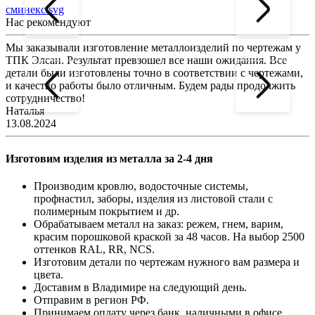
сминекс.svg
Нас рекомендуют
Мы заказывали изготовление металлоизделий по чертежам у
Л
ТПК Элсан. Результат превзошел все наши ожидания. Все
а
детали были изготовлены точно в соответствии с чертежами,
д
и качество работы было отличным. Будем рады продолжить
сотрудничество!
2
Наталья
13.08.2024
Изготовим изделия из металла за 2-4 дня
Производим кровлю, водосточные системы,
профнастил, заборы, изделия из листовой стали с
полимерным покрытием и др.
Обрабатываем металл на заказ: режем, гнем, варим,
красим порошковой краской за 48 часов. На выбор 2500
оттенков RAL, RR, NCS.
Изготовим детали по чертежам нужного вам размера и
цвета.
Доставим в Владимире на следующий день.
Отправим в регион РФ.
Принимаем оплату через банк, наличными в офисе