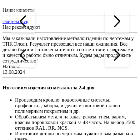
Наши клиенты
сминекс.svg
Нас рекомендуют
Мы заказывали изготовление металлоизделий по чертежам у
Л
ТПК Элсан. Результат превзошел все наши ожидания. Все
а
детали были изготовлены точно в соответствии с чертежами,
д
и качество работы было отличным. Будем рады продолжить
сотрудничество!
2
Наталья
13.08.2024
Изготовим изделия из металла за 2-4 дня
Производим кровлю, водосточные системы,
профнастил, заборы, изделия из листовой стали с
полимерным покрытием и др.
Обрабатываем металл на заказ: режем, гнем, варим,
красим порошковой краской за 48 часов. На выбор 2500
оттенков RAL, RR, NCS.
Изготовим детали по чертежам нужного вам размера и
цвета.