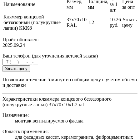
Размер,
Толщина,
Цена
Наименование
за 1
мм
мм
за опт
шт.
Кляммер концевой
37х70х10
10.26
Узнать
беззазорный (полукруглые
1.2
RAL
руб.
цену
лапки) КККб
Прайс обновлен:
2025.09.24
Ваш телефон (для уточнения деталей заказа)
Узнать цену
Позвоним в течение 5 минут и сообщим цену с учетом объема
и доставки
Характеристики кляммера концевого беззазорного
(полукруглые лапки) 37х70х10х1.2 ral
Назначение:
монтаж вентилируемого фасада
Область применения:
для фасадных кассет, керамогранита, фиброцементных