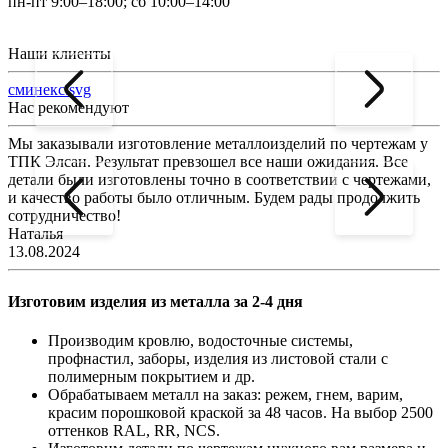
пн-пт 9:00–18:00; сб 10:00–14:00
Наши клиенты
сминекс.svg
Нас рекомендуют
Мы заказывали изготовление металлоизделий по чертежам у
Л
ТПК Элсан. Результат превзошел все наши ожидания. Все
а
детали были изготовлены точно в соответствии с чертежами,
д
и качество работы было отличным. Будем рады продолжить
сотрудничество!
2
Наталья
13.08.2024
Изготовим изделия из металла за 2-4 дня
Производим кровлю, водосточные системы,
профнастил, заборы, изделия из листовой стали с
полимерным покрытием и др.
Обрабатываем металл на заказ: режем, гнем, варим,
красим порошковой краской за 48 часов. На выбор 2500
оттенков RAL, RR, NCS.