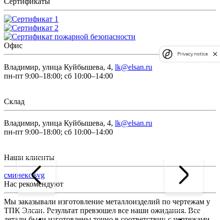
Сертификаты
Офис
Privacy notice
Владимир, улица Куйбышева, 4,
lk@elsan.ru
пн-пт 9:00–18:00; сб 10:00–14:00
Склад
Владимир, улица Куйбышева, 4,
lk@elsan.ru
пн-пт 9:00–18:00; сб 10:00–14:00
Наши клиенты
сминекс.svg
Нас рекомендуют
Мы заказывали изготовление металлоизделий по чертежам у
Л
ТПК Элсан. Результат превзошел все наши ожидания. Все
а
детали были изготовлены точно в соответствии с чертежами,
д