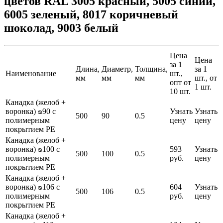
цветов RAL 3005 красный, 5005 синий,
6005 зеленый, 8017 коричневый
шоколад, 9003 белый
Цена
Цена
за 1
Длина,
Диаметр,
Толщина,
за 1
Наименование
шт.,
мм
мм
мм
шт., от
опт от
1 шт.
10 шт.
Канадка (желоб +
воронка) ᴓ90 с
Узнать
Узнать
500
90
0.5
полимерным
цену
цену
покрытием PE
Канадка (желоб +
воронка) ᴓ100 с
593
Узнать
500
100
0.5
полимерным
руб.
цену
покрытием PE
Канадка (желоб +
воронка) ᴓ106 с
604
Узнать
500
106
0.5
полимерным
руб.
цену
покрытием PE
Канадка (желоб +