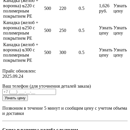
Канадка (желоб +
воронка) ᴓ220 с
1,626
Узнать
500
220
0.5
полимерным
руб.
цену
покрытием PE
Канадка (желоб +
воронка) ᴓ250 с
Узнать
Узнать
500
250
0.5
полимерным
цену
цену
покрытием PE
Канадка (желоб +
воронка) ᴓ300 с
Узнать
Узнать
500
300
0.5
полимерным
цену
цену
покрытием PE
Прайс обновлен:
2025.09.24
Ваш телефон (для уточнения деталей заказа)
Узнать цену
Позвоним в течение 5 минут и сообщим цену с учетом объема
и доставки
Схема и размеры желоба с выходом