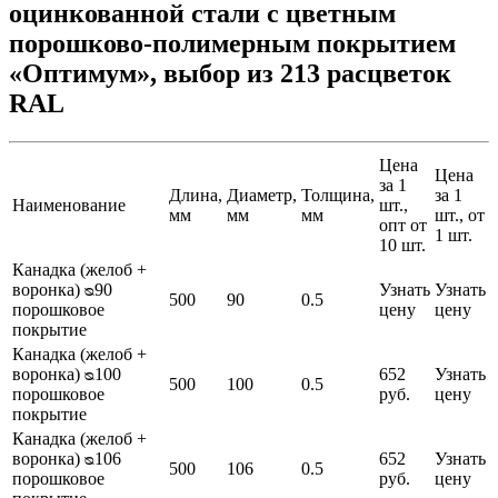
оцинкованной стали с цветным
порошково-полимерным покрытием
«Оптимум», выбор из 213 расцветок
RAL
Цена
Цена
за 1
Длина,
Диаметр,
Толщина,
за 1
Наименование
шт.,
мм
мм
мм
шт., от
опт от
1 шт.
10 шт.
Канадка (желоб +
воронка) ᴓ90
Узнать
Узнать
500
90
0.5
порошковое
цену
цену
покрытие
Канадка (желоб +
воронка) ᴓ100
652
Узнать
500
100
0.5
порошковое
руб.
цену
покрытие
Канадка (желоб +
воронка) ᴓ106
652
Узнать
500
106
0.5
порошковое
руб.
цену