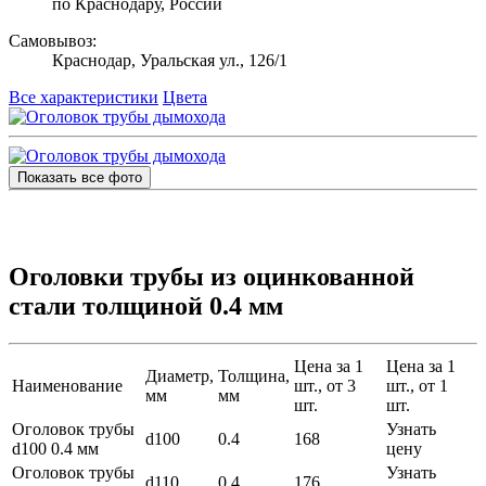
по Краснодару, России
Самовывоз:
Краснодар, Уральская ул., 126/1
Все характеристики
Цвета
Показать все фото
Оголовки трубы из оцинкованной
стали толщиной 0.4 мм
Цена за 1
Цена за 1
Диаметр,
Толщина,
Наименование
шт., от 3
шт., от 1
мм
мм
шт.
шт.
Оголовок трубы
Узнать
d100
0.4
168
d100 0.4 мм
цену
Оголовок трубы
Узнать
d110
0.4
176