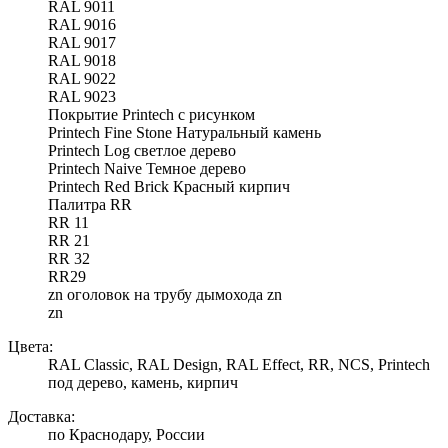
RAL 9011
RAL 9016
RAL 9017
RAL 9018
RAL 9022
RAL 9023
Покрытие Printech с рисунком
Printech Fine Stone Натуральный камень
Printech Log светлое дерево
Printech Naive Темное дерево
Printech Red Brick Красный кирпич
Палитра RR
RR 11
RR 21
RR 32
RR29
zn оголовок на трубу дымохода zn
zn
Цвета:
RAL Classic, RAL Design, RAL Effect, RR, NCS, Printech
под дерево, камень, кирпич
Доставка:
по Краснодару, России