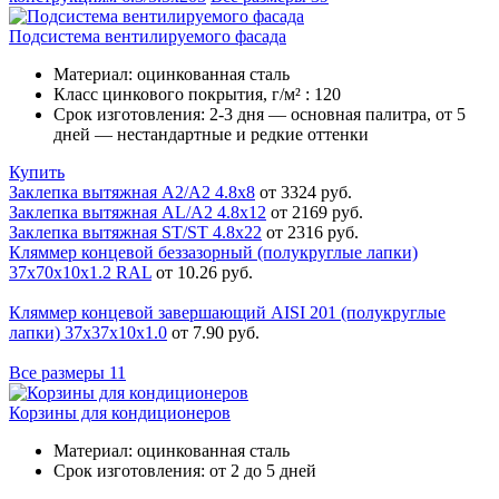
Подсистема вентилируемого фасада
Материал:
оцинкованная сталь
Класс цинкового покрытия, г/м² :
120
Срок изготовления:
2-3 дня — основная палитра, от 5
дней — нестандартные и редкие оттенки
Купить
Заклепка вытяжная A2/A2 4.8х8
от 3324 руб.
Заклепка вытяжная AL/A2 4.8х12
от 2169 руб.
Заклепка вытяжная ST/ST 4.8х22
от 2316 руб.
Кляммер концевой беззазорный (полукруглые лапки)
37х70х10х1.2 RAL
от 10.26 руб.
Кляммер концевой завершающий AISI 201 (полукруглые
лапки) 37х37х10х1.0
от 7.90 руб.
Все размеры
11
Корзины для кондиционеров
Материал:
оцинкованная сталь
Срок изготовления:
от 2 до 5 дней