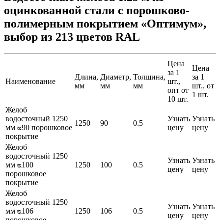
оцинкованной стали с порошково-
полимерным покрытием «Оптимум»,
выбор из 213 цветов RAL
Цена
Цена
за 1
Длина,
Диаметр,
Толщина,
за 1
Наименование
шт.,
мм
мм
мм
шт., от
опт от
1 шт.
10 шт.
Желоб
водосточный 1250
Узнать
Узнать
1250
90
0.5
мм ᴓ90 порошковое
цену
цену
покрытие
Желоб
водосточный 1250
Узнать
Узнать
мм ᴓ100
1250
100
0.5
цену
цену
порошковое
покрытие
Желоб
водосточный 1250
Узнать
Узнать
мм ᴓ106
1250
106
0.5
цену
цену
порошковое