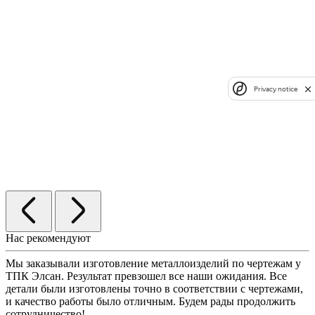
Privacy notice
Нас рекомендуют
Мы заказывали изготовление металлоизделий по чертежам у
Л
ТПК Элсан. Результат превзошел все наши ожидания. Все
а
детали были изготовлены точно в соответствии с чертежами,
д
и качество работы было отличным. Будем рады продолжить
сотрудничество!
2