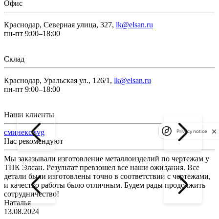
Офис
Краснодар, Северная улица, 327,
lk@elsan.ru
пн-пт 9:00–18:00
Склад
Краснодар, Уральская ул., 126/1,
lk@elsan.ru
пн-пт 9:00–18:00
Наши клиенты
сминекс.svg
Privacy notice
Нас рекомендуют
Мы заказывали изготовление металлоизделий по чертежам у
Л
ТПК Элсан. Результат превзошел все наши ожидания. Все
а
детали были изготовлены точно в соответствии с чертежами,
д
и качество работы было отличным. Будем рады продолжить
сотрудничество!
2
Наталья
13.08.2024