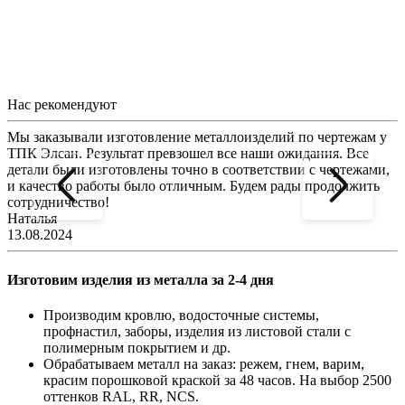
Нас рекомендуют
Мы заказывали изготовление металлоизделий по чертежам у
Л
ТПК Элсан. Результат превзошел все наши ожидания. Все
а
детали были изготовлены точно в соответствии с чертежами,
д
и качество работы было отличным. Будем рады продолжить
сотрудничество!
2
Наталья
13.08.2024
Изготовим изделия из металла за 2-4 дня
Производим кровлю, водосточные системы,
профнастил, заборы, изделия из листовой стали с
полимерным покрытием и др.
Обрабатываем металл на заказ: режем, гнем, варим,
красим порошковой краской за 48 часов. На выбор 2500
оттенков RAL, RR, NCS.