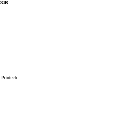
тене
Printech