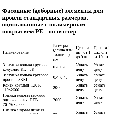
Фасонные (доборные) элементы для
кровли стандартных размеров,
оцинкованные с полимерным
покрытием PE - полиэстер
Размеры
Цена за 1
Цена за 1
(длина или
Наименование
шт., от 1
шт., опт
толщина),
до 9 шт.
от 10 шт.
мм
Заглушка конька круглого
Узнать
Узнать
0.4, 0.45
конусная, КК - ЗК
цену
цену
Заглушка конька круглого
Узнать
Узнать
0.4, 0.45
простая, ЗККП
цену
цену
Конёк круглый, КК-R
Узнать
Узнать
2000
110×2000
цену
цену
Планка ендовы верхняя
Узнать
Узнать
оцинкованная, ПЕВ
2000
цену
цену
76×76×2000
Планка ендовы нижняя
Узнать
Узнать