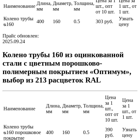
Цена за 1
Цена за
Длина,
Диаметр,
Толщина,
Наименование
шт., опт
1 шт., от
мм
мм
мм
от 10 шт.
1 шт.
Колено трубы
Узнать
400
160
0.5
303 руб.
ᴓ160
цену
Прайс обновлен:
2025.09.24
Колено трубы 160 из оцинкованной
стали с цветным порошково-
полимерным покрытием «Оптимум»,
выбор из 213 расцветок RAL
Цена
Цена
за 1
Длина,
Диаметр,
Толщина,
за 1
Наименование
шт.,
мм
мм
мм
шт., от
опт от
1 шт.
10 шт.
Колено трубы
390
Узнать
ᴓ160 порошковое
400
160
0.5
руб.
цену
покрытие