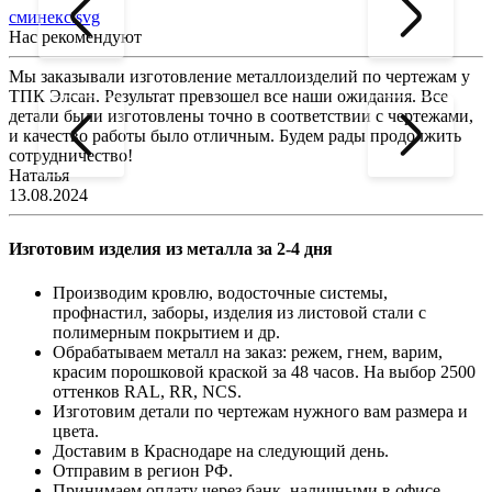
сминекс.svg
Нас рекомендуют
Мы заказывали изготовление металлоизделий по чертежам у
Л
ТПК Элсан. Результат превзошел все наши ожидания. Все
а
детали были изготовлены точно в соответствии с чертежами,
д
и качество работы было отличным. Будем рады продолжить
сотрудничество!
2
Наталья
13.08.2024
Изготовим изделия из металла за 2-4 дня
Производим кровлю, водосточные системы,
профнастил, заборы, изделия из листовой стали с
полимерным покрытием и др.
Обрабатываем металл на заказ: режем, гнем, варим,
красим порошковой краской за 48 часов. На выбор 2500
оттенков RAL, RR, NCS.
Изготовим детали по чертежам нужного вам размера и
цвета.
Доставим в Краснодаре на следующий день.
Отправим в регион РФ.
Принимаем оплату через банк, наличными в офисе