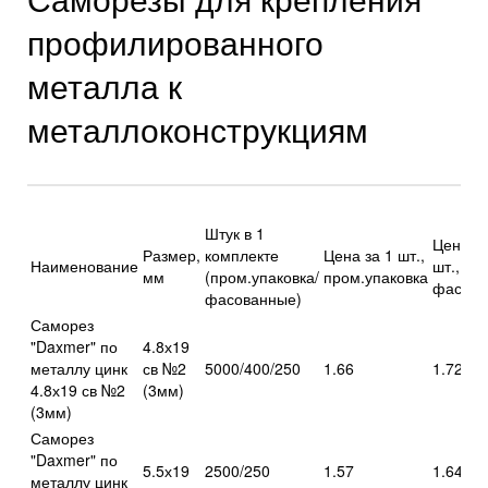
профилированного
металла к
металлоконструкциям
Штук в 1
Цена за
Размер,
комплекте
Цена за 1 шт.,
Наименование
шт.,
мм
(пром.упаковка/
пром.упаковка
фасова
фасованные)
Саморез
"Daxmer" по
4.8х19
металлу цинк
св №2
5000/400/250
1.66
1.72
4.8х19 св №2
(3мм)
(3мм)
Саморез
"Daxmer" по
5.5х19
2500/250
1.57
1.64
металлу цинк