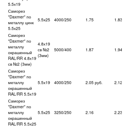
5.5х19
Саморез
"Daxmer" по
5.5х25
4000/250
1.75
1.83
металлу цинк
5.5х25
Саморез
"Daxmer" по
4.8х19
металлу
св №2
5000/400
1.87
1.94
окрашенный
(3мм)
RAL/RR 4.8х19
св №2 (3мм)
Саморез
"Daxmer" по
металлу
5.5х19
4000/250
2.05 руб.
2.12 ру
окрашенный
RAL/RR 5.5х19
Саморез
"Daxmer" по
металлу
5.5х25
3250/250
2.16
2.23
окрашенный
RAL/RR 5.5х25